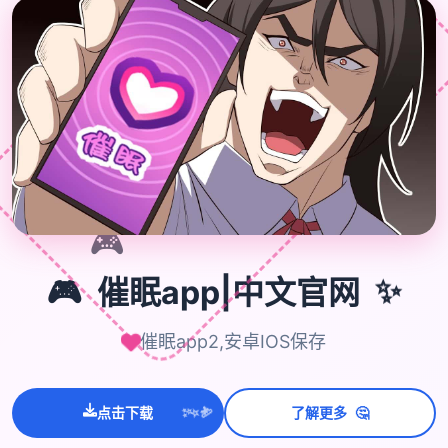
🎮
✨
🎮
催眠app|中文官网
催眠app2,安卓IOS保存
💫
✨
⭐
🤔
点击下载
了解更多