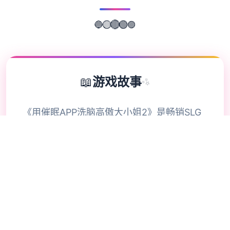
🟣
🔵
🟢
🟡
🔴
📖
游戏故事
✨
《用催眠APP洗脑高傲大小姐2》是畅销SLG
的续作，控制者通过策略性选择影响对象关
系。本次更新扩展了校园场景的交互逻辑，新
增的“社团活动”事件链解锁隐藏剧情。动态演
出采用Spine2D技术，表情变化与肢体动作细
腻度提升40%-催眠APP2。