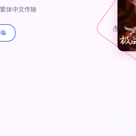
,官方繁体中文传输
🎊
🤔