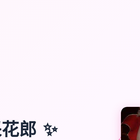
✨
采花郎