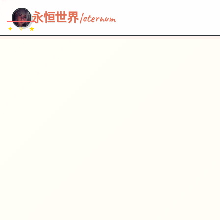
~~~
★
♡
✦
✧
♥
~
→
↗
永恒世界|eternum
✦ ✧ ★