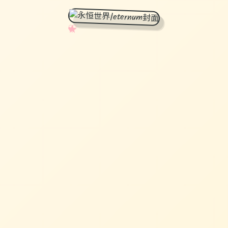
✧
♡
★
♥