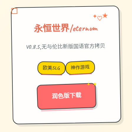
★
✦
♡
永恒世界|eternum
V0.8.5,无与伦比新版国语官方拷贝
神作游戏
欧美SLG
✦ ★
→
润色版下载