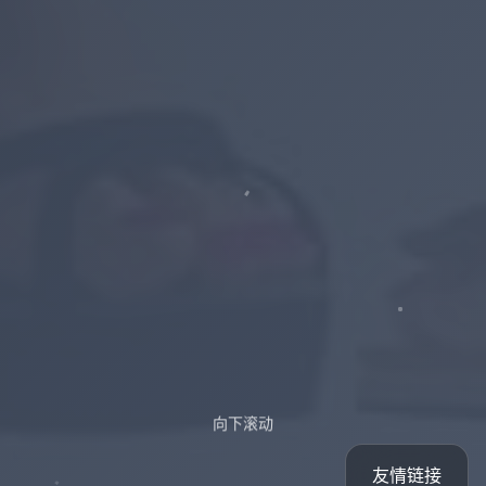
向下滚动
友情链接