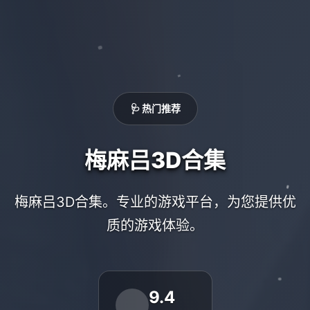
🩺 热门推荐
梅麻吕3D合集
梅麻吕3D合集。专业的游戏平台，为您提供优
质的游戏体验。
9.4