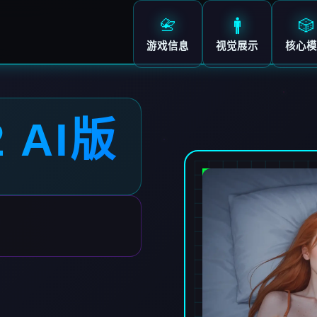
📇
🚹
🎲
游戏信息
视觉展示
核心模
2 AI版