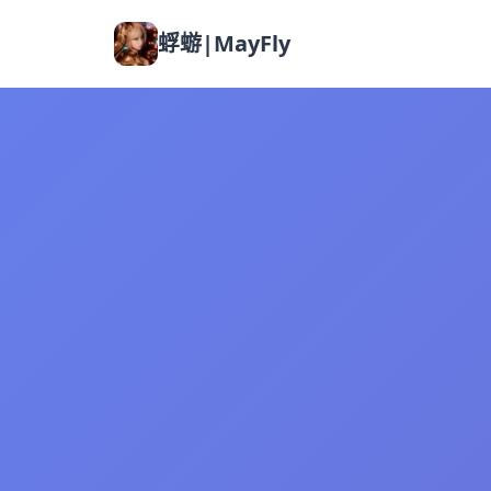
蜉蝣|MayFly