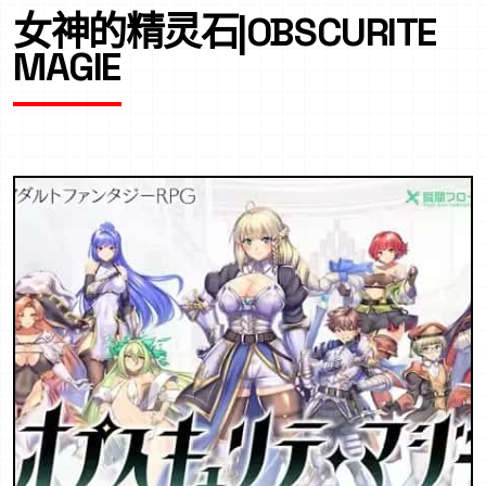
女神的精灵石|OBSCURITE
MAGIE