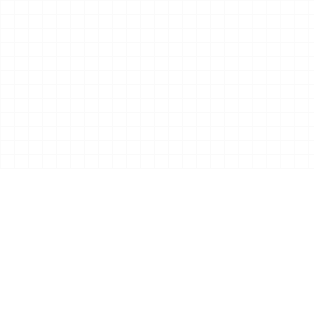
02
ABOUT THE GAME