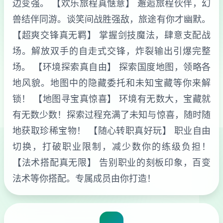
边变强。 【欢乐旅程真惬意】 邂逅旅程伙伴，幻
兽结伴同游。谈笑间战胜强敌，旅途有你才幽默。
【超爽交锋真无羁】 掌握剑技魔法，肆意支配战
场。解放双手的自走式交锋，炸裂输出引爆完整
场。 【环境探索真自由】 探索国度地图，领略各
地风貌。地图中的隐藏委托和未知宝藏等你来解
锁！ 【地图寻宝真惊喜】 环境有无数大，宝藏就
有无数少数！探索过程充满了未知与惊喜，随时随
地获取珍稀宝物！ 【随心转职真好玩】 职业自由
切换，打破职业限制，减少数你的练级负担！
【法术搭配真无限】 告别职业的刻板印象，百变
法术等你搭配。专属成员由你打造！