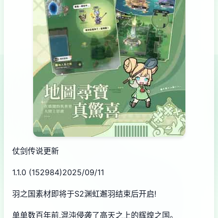
仗剑传说更新
1.1.0 (152984)2025/09/11
羽之国素材即将于S2渊虹邂羽结束后开启!
单单数百年前,混沌侵袭了高天之上的辉煌之国。