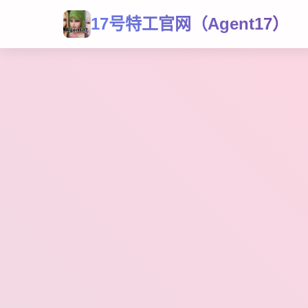
17号特工官网（Agent17）