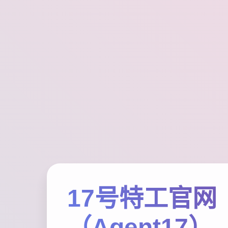
17号特工官网
（Agent17）