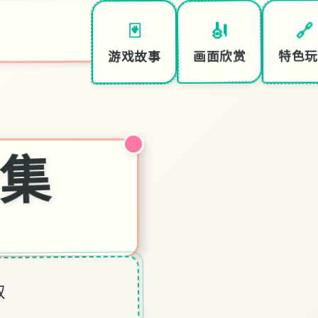
～
🔗
🎻
🃏
特色玩
画面欣赏
游戏故事
合集
取