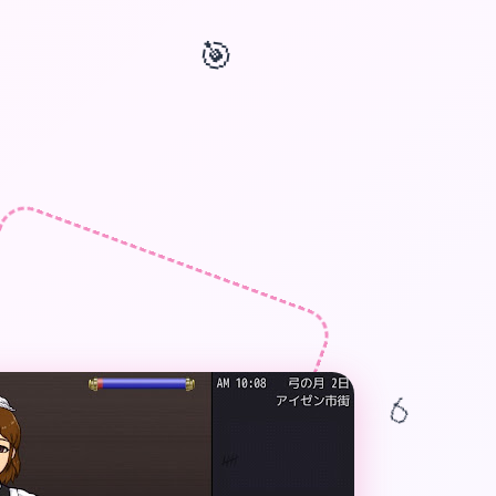
🎯
🎁
🎈