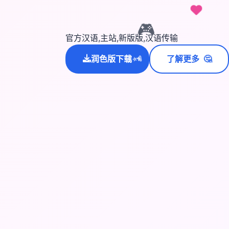
🎮
官方汉语,主站,新版版,汉语传输
🤔
润色版下载
了解更多
💫
✨
⭐