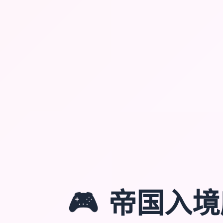
🎮
帝国入