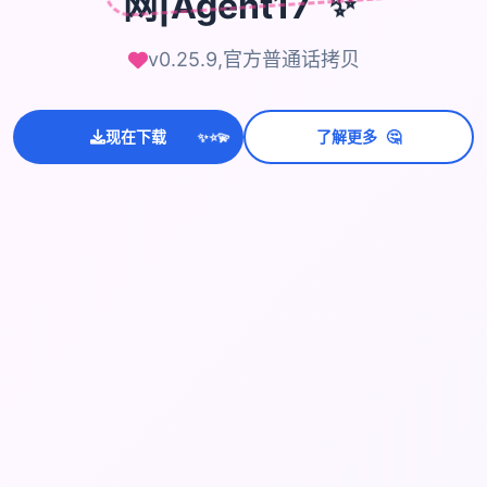
网|Agent17
✨
v0.25.9,官方普通话拷贝
🤔
现在下载
了解更多
💫
✨
⭐