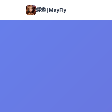
蜉蝣|MayFly