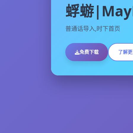
蜉蝣|MayF
普通话导入,时下首页
免费下载
了解更