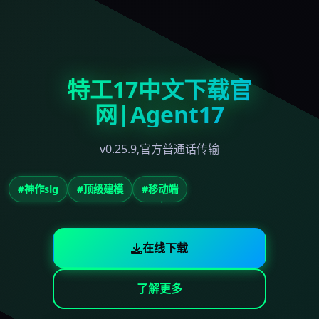
特工17中文下载官
网|Agent17
v0.25.9,官方普通话传输
#神作slg
#顶级建模
#移动端
在线下载
了解更多