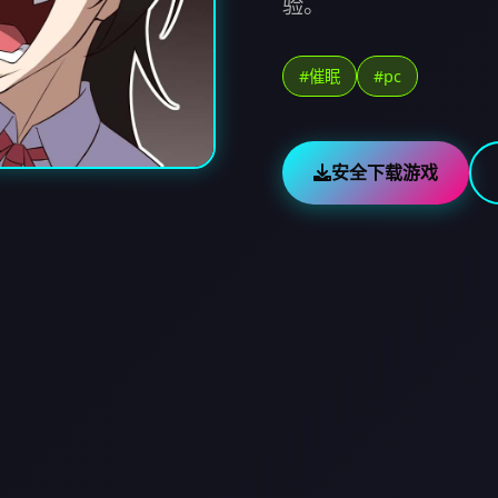
验。
#催眠
#pc
安全下载游戏