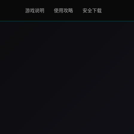
游戏说明
使用攻略
安全下载