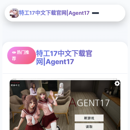
特工17中文下载官网|Agent17
特工17中文下载官
🧫 热门推
荐
网|Agent17