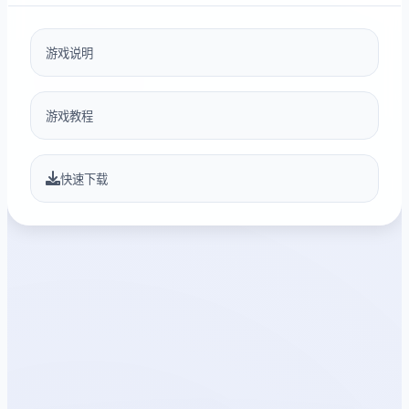
游戏说明
游戏教程
快速下载