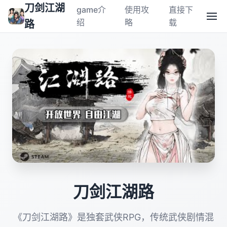
刀剑江湖
game介
使用攻
直接下
绍
略
载
路
刀剑江湖路
《刀剑江湖路》是独套武侠RPG，传统武侠剧情混