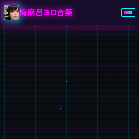
梅麻吕3D合集