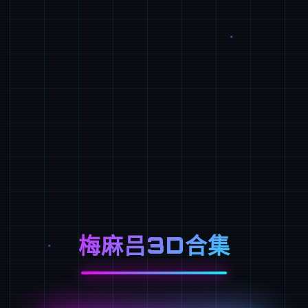
梅麻吕3D合集