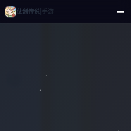
仗剑传说|手游