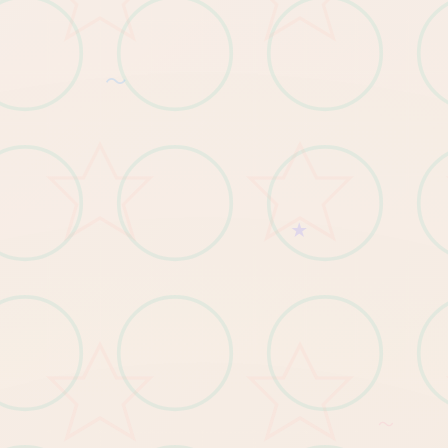
～
★
～