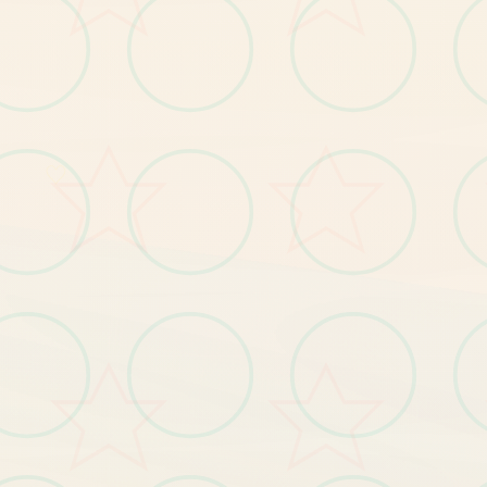
亚
纳
之
宝
的
是
主
角
追
他
爸
的
脚
当
上
征
程
遇
到
各
种
样
的
人
的
，
在
竞
技
你
可
以
感
卡
的
快
乐
你
爸
死
了
留
下
单
个
阿
丁
神
灯
（
是
面
的
灵
魂
水
晶
用
：
指
引
各
）
，
同
时
爸
还
留
了1
房
子
给
你
房
子
好
坏
定
能
不
能
电
话
摇
人
哇
，1
般
的
妹
看
到
你
子
跟
屎1
直
接
跑
了
）
你
以
通
过
宝
来
赚
钱
可
以
买
也
可
以
房
子
）
，
然
你
在1
系
列
中
不
断
升
自
己
，
也
断
提
升
着
妹
们
的
好
度
，
也
不
断
接
近
竞
技
名
纳
迪
亚
之
讲
家
♡
迪
步
剧
随
各
知
并
中
，
情
，
就
抽
拉
，
图
中
个1
下
你
的
座
作
你
决
步
（
，
烂
打
的
你
子1
，
样
钱
房
挖
修
可
道
具
干
（
后
不
提
感
事
子
字
宝