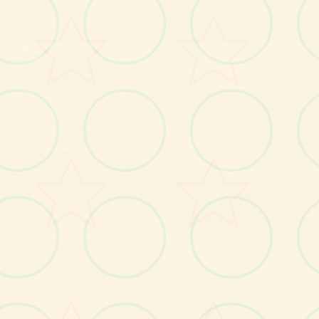
面艺术展
游戏的视觉魅力
○