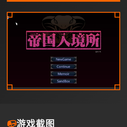
📭
游戏截图