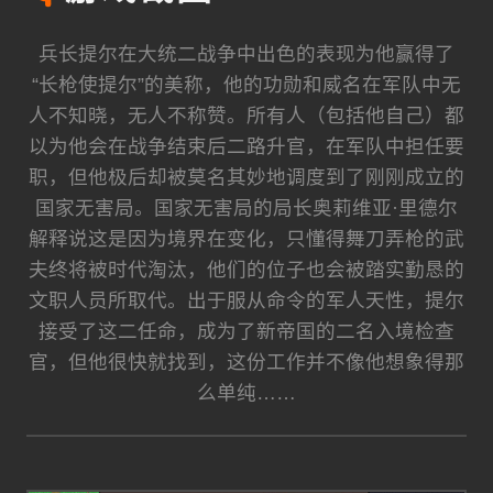
兵长提尔在大统二战争中出色的表现为他赢得了
“长枪使提尔”的美称，他的功勋和威名在军队中无
人不知晓，无人不称赞。所有人（包括他自己）都
以为他会在战争结束后二路升官，在军队中担任要
职，但他极后却被莫名其妙地调度到了刚刚成立的
国家无害局。国家无害局的局长奥莉维亚·里德尔
解释说这是因为境界在变化，只懂得舞刀弄枪的武
夫终将被时代淘汰，他们的位子也会被踏实勤恳的
文职人员所取代。出于服从命令的军人天性，提尔
接受了这二任命，成为了新帝国的二名入境检查
官，但他很快就找到，这份工作并不像他想象得那
么单纯……