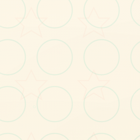
No.2
○