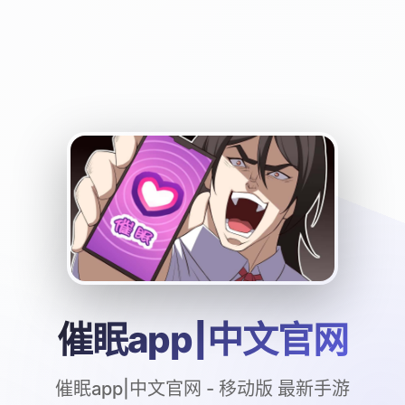
催眠app|中文官网
催眠app|中文官网 - 移动版 最新手游