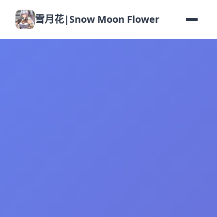
雪月花|Snow Moon Flower