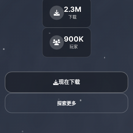
2.3M
下载
900K
玩家
现在下载
探索更多