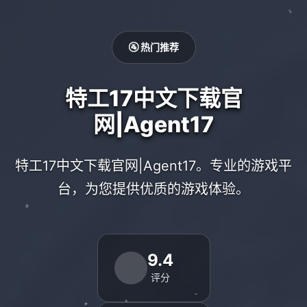
🚰 热门推荐
特工17中文下载官
网|Agent17
特工17中文下载官网|Agent17。专业的游戏平
台，为您提供优质的游戏体验。
9.4
评分