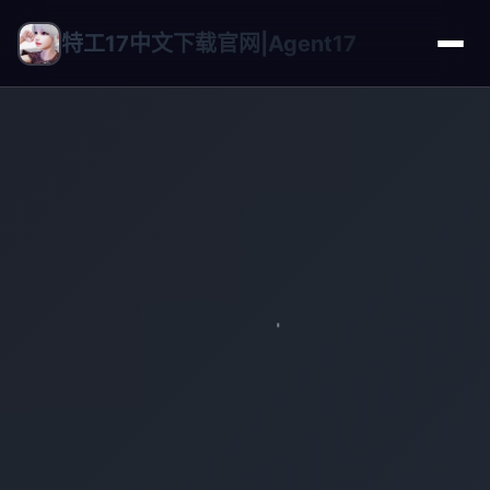
特工17中文下载官网|Agent17