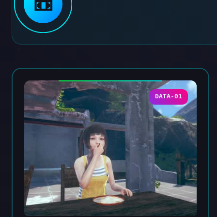
📼
DATA-01