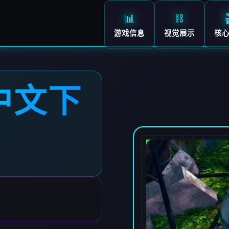
📊
⛓️
游戏信息
视觉展示
核
中文下