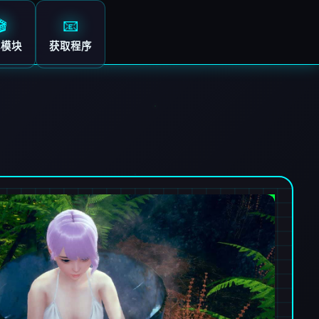
🎬
📧
心模块
获取程序